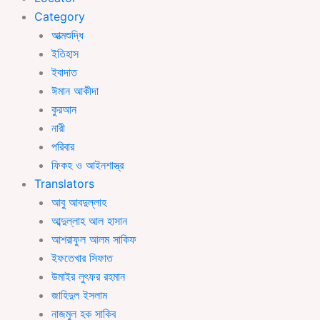
Category
আত্মশুদ্ধি
ইতিহাস
ইবাদাত
ঈমান আকীদা
কুরআন
নারী
পরিবার
ফিকহ ও আইনশাস্ত্র
Translators
আবু আবদুল্লাহ
আব্দুল্লাহ আল হাসান
আশরাফুল আলম সাকিফ
ইফতেখার সিফাত
উমাইর লুৎফর রহমান
জাহিদুল ইসলাম
নাজমুল হক সাকিব