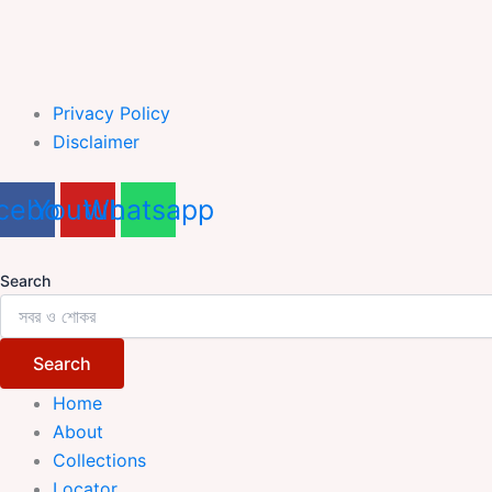
Privacy Policy
Disclaimer
cebook
Youtube
Whatsapp
Search
Search
Home
About
Collections
Locator