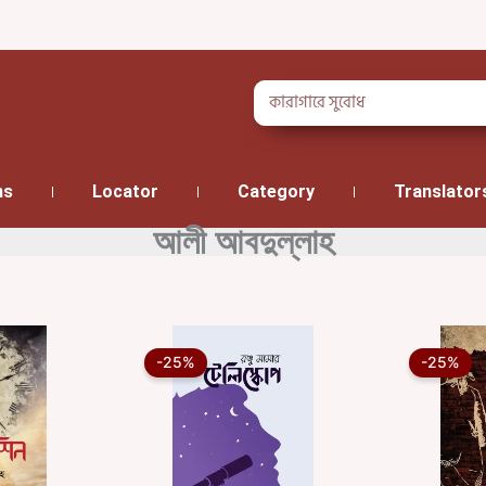
Search
ns
Locator
Category
Translator
আলী আবদুল্লাহ
iginal
Current
Original
Current
ice
price
price
price
-25%
-25%
s:
is:
was:
is:
7.00৳ .
88.00৳ .
184.00৳ .
138.00৳ .