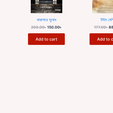
কারাগারে সুবোধ
টাইম মেশ
200.00
৳
150.00
৳
177.00
৳
8
Add to cart
Add to c