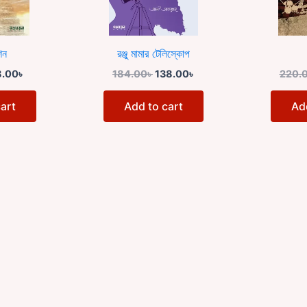
িন
রঞ্জু মামার টেলিস্কোপ
8.00
৳
184.00
৳
138.00
৳
220.
art
Add to cart
Ad