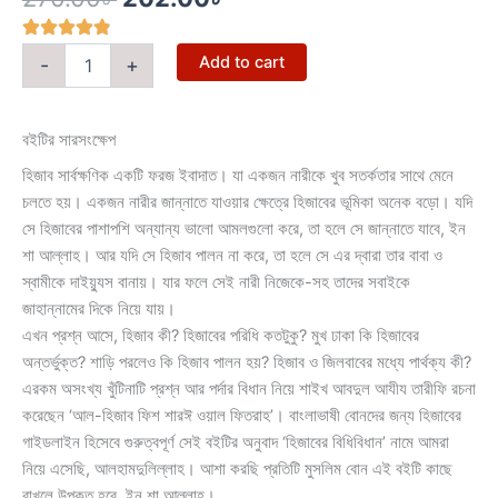
price
price
was:
is:
হিজাবের
Add to cart
-
+
270.00৳ .
202.00৳ .
বিধিবিধান
quantity
বইটির সারসংক্ষেপ
হিজাব সার্বক্ষণিক একটি ফরজ ইবাদাত। যা একজন নারীকে খুব সতর্কতার সাথে মেনে
চলতে হয়। একজন নারীর জান্নাতে যাওয়ার ক্ষেত্রে হিজাবের ভূমিকা অনেক বড়ো। যদি
সে হিজাবের পাশাপশি অন্যান্য ভালো আমলগুলো করে, তা হলে সে জান্নাতে যাবে, ইন
শা আল্লাহ। আর যদি সে হিজাব পালন না করে, তা হলে সে এর দ্বারা তার বাবা ও
স্বামীকে দাইয়্যুস বানায়। যার ফলে সেই নারী নিজেকে-সহ তাদের সবাইকে
জাহান্নামের দিকে নিয়ে যায়।
এখন প্রশ্ন আসে, হিজাব কী? হিজাবের পরিধি কতটুকু? মুখ ঢাকা কি হিজাবের
অন্তর্ভুক্ত? শাড়ি পরলেও কি হিজাব পালন হয়? হিজাব ও জিলবাবের মধ্যে পার্থক্য কী?
এরকম অসংখ্য খুঁটিনাটি প্রশ্ন আর পর্দার বিধান নিয়ে শাইখ আবদুল আযীয তারীফি রচনা
করেছেন ‘আল-হিজাব ফিশ শারঈ ওয়াল ফিতরাহ’। বাংলাভাষী বোনদের জন্য হিজাবের
গাইডলাইন হিসেবে গুরুত্বপূর্ণ সেই বইটির অনুবাদ ‘হিজাবের বিধিবিধান’ নামে আমরা
নিয়ে এসেছি, আলহামদুলিল্লাহ। আশা করছি প্রতিটি মুসলিম বোন এই বইটি কাছে
রাখলে উপকৃত হবে, ইন শা আল্লাহ।