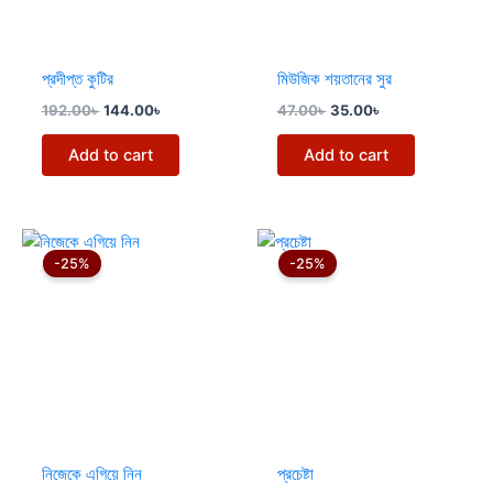
প্রদীপ্ত কুটির
মিউজিক শয়তানের সুর
192.00
৳
144.00
৳
47.00
৳
35.00
৳
Add to cart
Add to cart
Original
Current
Original
Current
price
price
price
price
-25%
-25%
was:
is:
was:
is:
165.00৳ .
124.00৳ .
340.00৳ .
255.00৳ .
নিজেকে এগিয়ে নিন
প্রচেষ্টা