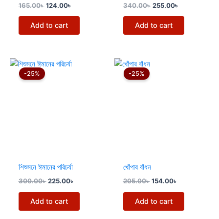
165.00
৳
124.00
৳
340.00
৳
255.00
৳
Add to cart
Add to cart
Original
Current
Original
Current
price
price
price
price
-25%
-25%
was:
is:
was:
is:
300.00৳ .
225.00৳ .
205.00৳ .
154.00৳ .
শিশুমনে ঈমানের পরিচর্যা
খোঁপার বাঁধন
300.00
৳
225.00
৳
205.00
৳
154.00
৳
Add to cart
Add to cart