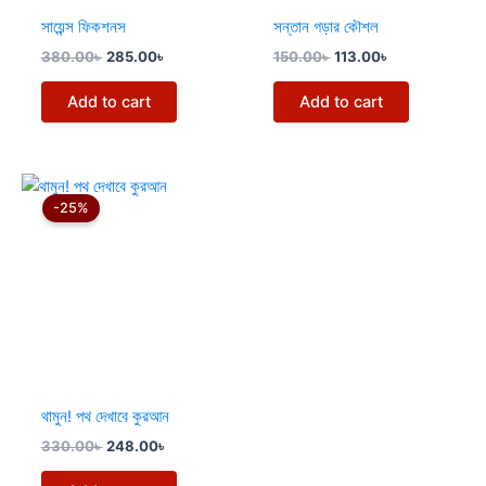
সায়েন্স ফিকশনস
সন্তান গড়ার কৌশল
380.00
৳
285.00
৳
150.00
৳
113.00
৳
Add to cart
Add to cart
Original
Current
price
price
-25%
was:
is:
330.00৳ .
248.00৳ .
থামুন! পথ দেখাবে কুরআন
330.00
৳
248.00
৳