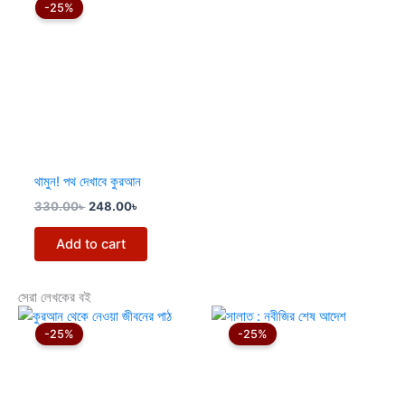
price
price
-25%
was:
is:
330.00৳ .
248.00৳ .
থামুন! পথ দেখাবে কুরআন
330.00
৳
248.00
৳
Add to cart
সেরা লেখকের বই
Original
Current
Original
Current
price
price
price
price
-25%
-25%
was:
is:
was:
is:
330.00৳ .
248.00৳ .
125.00৳ .
94.00৳ .