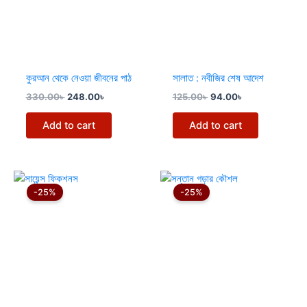
কুরআন থেকে নেওয়া জীবনের পাঠ
সালাত : নবীজির শেষ আদেশ
330.00
৳
248.00
৳
125.00
৳
94.00
৳
Add to cart
Add to cart
Original
Current
Original
Current
price
price
price
price
-25%
-25%
was:
is:
was:
is:
380.00৳ .
285.00৳ .
150.00৳ .
113.00৳ .