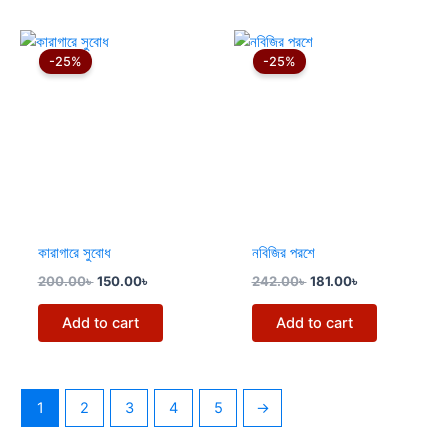
Original
Current
Original
Current
price
price
price
price
-25%
-25%
was:
is:
was:
is:
200.00৳ .
150.00৳ .
242.00৳ .
181.00৳ .
কারাগারে সুবোধ
নবিজির পরশে
200.00
৳
150.00
৳
242.00
৳
181.00
৳
Add to cart
Add to cart
1
2
3
4
5
→