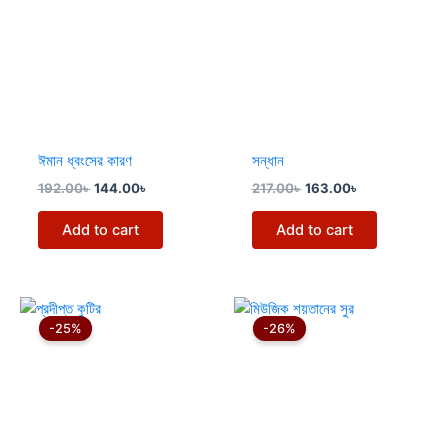
ঈমান ধ্বংসের কারণ
সন্ধান
192.00
৳
144.00
৳
217.00
৳
163.00
৳
Add to cart
Add to cart
Original
Current
Original
Current
price
price
price
price
-25%
-26%
was:
is:
was:
is:
192.00৳ .
144.00৳ .
47.00৳ .
35.00৳ .